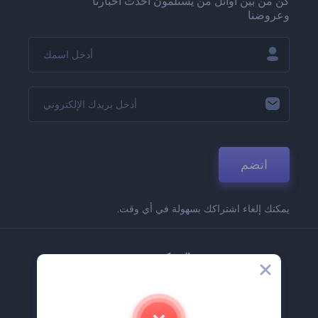
كن من بين أوائل من يستلمون أحدث أخبارنا
وعروضنا
انضم
يمكنك إلغاء اشتراكك بسهولة في أي وقت.
الشركة
حولنا
اتصل بنا