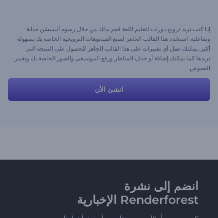
إذا كنت تريد ترويج دورات لتعليم اللغة فقم بذلك من خلال رسوم أنيميشن جذابة
وتفاعلية. استخدم هذا القالب الجاهز لصنع الفيديوهات الترويجية الخاصة بك بسهولة
أكبر. يمكنك عمل أي تغييرات على هذا القالب الجاهز للحصول على النتيجة التي
تريدها كما يمكنك إضافة أو حذف المناظر ورفع الموسيقى والصور الخاصة بك وتغيير
النصوص.
انشئ الأن
انضم إلى نشرة
Renderforest الإخبارية