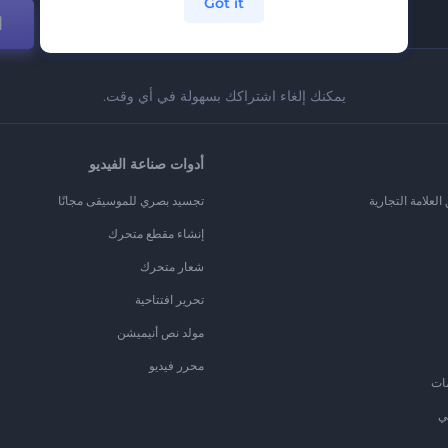
Got it
ا
يمكنك إلغاء اشتراكك بسهولة في أي وقت.
أدوات صناعة الفيديو
لعلامة التجارية
تجسيد بصري للموسيقى مجانًا
إنشاء مقطع متحرك
شعار متحرك
تحرير افتتاحية
مولد نص أنيميشن
محرر فيديو
ات
ي