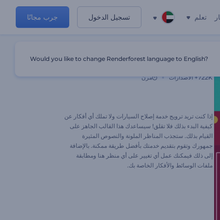
ر
تعلم
تسجيل الدخول
جرب مجانًا
Would you like to change Renderforest language to English?
عرض مركز إصلاح السيارات
722K+
الاصدارات
مرن
إذا كنت تريد ترويج خدمة إصلاح السيارات ولا تملك أي أفكار عن
كيفية البدء بذلك فلا تقلق! سيساعدك هذا القالب الجاهز على
القيام بذلك. ستجذب المناظر الملونة والنصوص المثيرة
جمهورك وتقوم بتقديم خدمتك بأفضل طريقة ممكنة. بالإضافة
إلى ذلك فيمكنك عمل أي تغيير على أي منظر هنا ومطابقة
ملفات الوسائط والأفكار الخاصة بك.