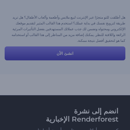
هل أطلقت للتو متجرًا عبر الإنترنت لبيع ملابس وأطعمة وألعاب الأطفال؟ هل تريد
طريقة لترويج نفسك في بداية عملك؟ استخدم هذا القالب المثير لتقديم موقعك
الإلكتروني ومحتواه ونضمن لك جذب عملائك المستهدفين بفضل التأثيرات المرئية
الرائعة واللافتة للنظر. يمكنك إضافة مزيد من المناظر إلى هذا القالب أو استخدامه
كما هو لتحقيق أفضل نتيجة ممكنة.
انشئ الأن
انضم إلى نشرة
Renderforest الإخبارية