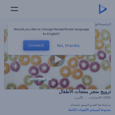
الرئيسية
قوالب
ترويج متجر منتجات الأطفال
Would you like to change Renderforest language
to English?
No, thanks
CHANGE
ترويج متجر منتجات الأطفال
213K+
الاصدارات
مرن
تم إنشاء هذا الفيديو المسبق باستخدام
مجموعة أنيميشن الأيقونات الكاملة