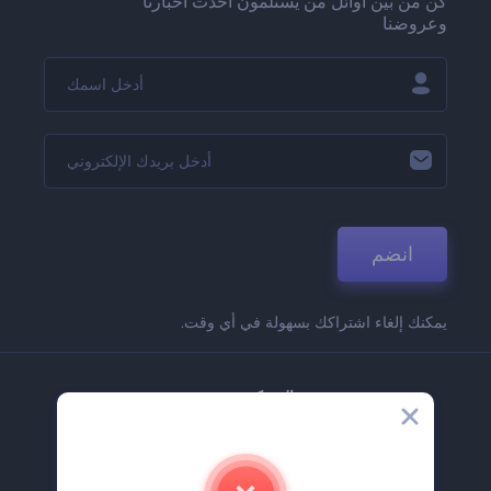
كن من بين أوائل من يستلمون أحدث أخبارنا
وعروضنا
انضم
يمكنك إلغاء اشتراكك بسهولة في أي وقت.
الشركة
حولنا
اتصل بنا