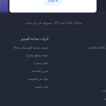
Got it
ا
يمكنك إلغاء اشتراكك بسهولة في أي وقت.
أدوات صناعة الفيديو
لعلامة التجارية
تجسيد بصري للموسيقى مجانًا
إنشاء مقطع متحرك
شعار متحرك
تحرير افتتاحية
مولد نص أنيميشن
محرر فيديو
ات
ي