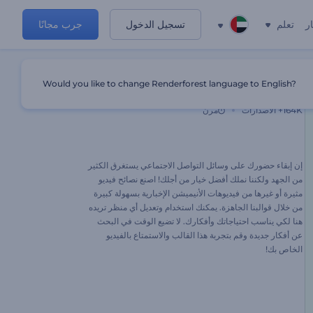
ر
تعلم
تسجيل الدخول
جرب مجانًا
Would you like to change Renderforest language to English?
كيف تصبح شخصًا أفضل
164K+
الاصدارات
مرن
إن إبقاء حضورك على وسائل التواصل الاجتماعي يستغرق الكثير
من الجهد ولكننا نملك أفضل خيار من أجلك! اصنع نصائح فيديو
مثيرة أو غيرها من فيديوهات الأنيميشن الإخبارية بسهولة كبيرة
من خلال قوالبنا الجاهزة. يمكنك استخدام وتعديل أي منظر تريده
هنا لكي يناسب احتياجاتك وأفكارك. لا تضيع الوقت في البحث
عن أفكار جديدة وقم بتجربة هذا القالب والاستمتاع بالفيديو
الخاص بك!