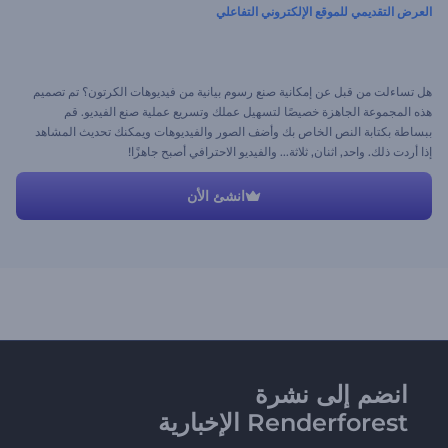
العرض التقديمي للموقع الإلكتروني التفاعلي
هل تساءلت من قبل عن إمكانية صنع رسوم بيانية من فيديوهات الكرتون؟ تم تصميم
هذه المجموعة الجاهزة خصيصًا لتسهيل عملك وتسريع عملية صنع الفيديو. قم
ببساطة بكتابة النص الخاص بك وأضف الصور والفيديوهات ويمكنك تحديث المشاهد
إذا أردت ذلك. واحد, اثنان, ثلاثة... والفيديو الاحترافي أصبح جاهزًا!
انشئ الأن
انضم إلى نشرة
Renderforest الإخبارية