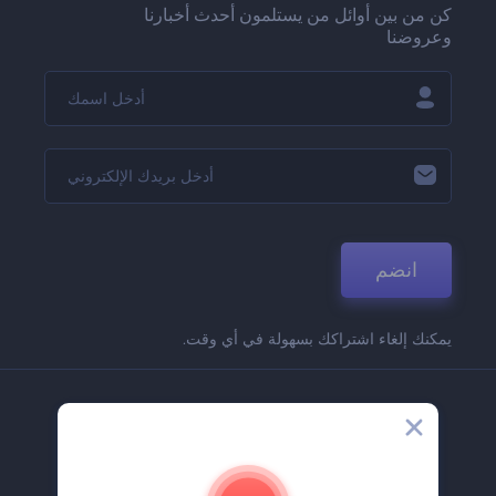
كن من بين أوائل من يستلمون أحدث أخبارنا
وعروضنا
انضم
يمكنك إلغاء اشتراكك بسهولة في أي وقت.
الشركة
حولنا
اتصل بنا