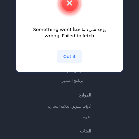
وظائف
المساعدة والدعم
يوجد شيء ما خطأ Something went
برنامج الإحالة
wrong. Failed to fetch
سياسة الخصوصية
الشروط والأحكام
Got it
خريطة الموقع
برنامج شركاء
برنامج السفير
الموارد
أدوات تسويق العلامة التجارية
مدونة
الفئات