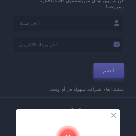
كن من بين أوائل من يستلمون أحدث أخبارنا
وعروضنا
انضم
يمكنك إلغاء اشتراكك بسهولة في أي وقت.
الشركة
حولنا
اتصل بنا