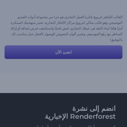
القالب الجاهز لترويج فكرة العمل التجاري هو جزء من مجموعة أدوات الفيديو
التوضيحي وهو قالب مثالي لترويج مراكز الأفكار التجارية. تعتبر منهجيتك المبتكرة
أمرًا هامًا لبناء الثقة في عملك التجاري. امض قدمًا واستكشف فرص إضافة أو إزالة
المناظر مع رفع الموسيقى وتغيير ألوان النصوص للوصول لأفضل خيار مناسب لك.
بالتوفيق!
انشئ الأن
انضم إلى نشرة
Renderforest الإخبارية