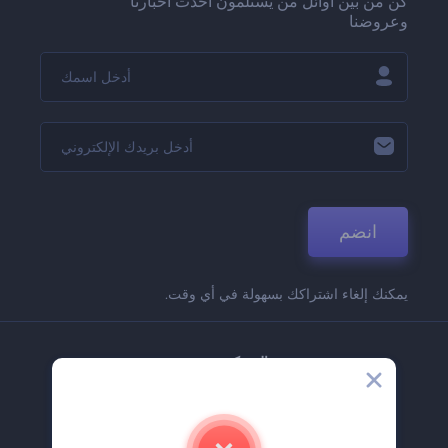
كن من بين أوائل من يستلمون أحدث أخبارنا
وعروضنا
انضم
يمكنك إلغاء اشتراكك بسهولة في أي وقت.
الشركة
حولنا
اتصل بنا