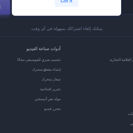
Got it
ا
يمكنك إلغاء اشتراكك بسهولة في أي وقت.
أدوات صناعة الفيديو
لعلامة التجارية
تجسيد بصري للموسيقى مجانًا
إنشاء مقطع متحرك
شعار متحرك
تحرير افتتاحية
مولد نص أنيميشن
محرر فيديو
ات
ي