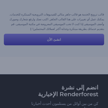
قالب ترويج الخدمة هو قالب جاهز مثالي للفيديوهات الترويجية المبتكرة للخدمات.
يمكنك عمل أي تغييرات على هذا القالب الجاهز. اكتب نصك وارفع شعارك وصورك
وأضف الموسيقى إذا كنت لا تحب الموسيقى المعروضة في مكتبة الموسيقى. قم
بتقديم خدماتك بطريقة مبتكرة وجذابة أكثر لعملائك المحتملين! :)
انشئ الأن
انضم إلى نشرة
Renderforest الإخبارية
كن من بين أوائل من يستلمون أحدث أخبارنا