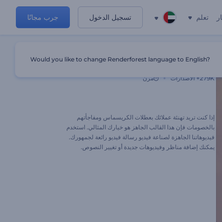
ر
تعلم
تسجيل الدخول
جرب مجانًا
Would you like to change Renderforest language to English?
فيديو خصم عيد الميلاد
279K+
الاصدارات
مرن
إذا كنت تريد تهنئة عملائك بعطلات الكريسماس ومفاجأتهم
بالخصومات فإن هذا القالب الجاهز هو خيارك المثالي. استخدم
فيديوهاتنا الجاهزة لصناعة فيديو رسالة فيديو رائعة لجمهورك.
يمكنك إضافة مناظر وفيديوهات جديدة أو تغيير النصوص.