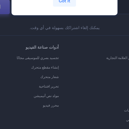
Got it
ا
يمكنك إلغاء اشتراكك بسهولة في أي وقت.
أدوات صناعة الفيديو
لعلامة التجارية
تجسيد بصري للموسيقى مجانًا
إنشاء مقطع متحرك
شعار متحرك
تحرير افتتاحية
مولد نص أنيميشن
محرر فيديو
ات
ي