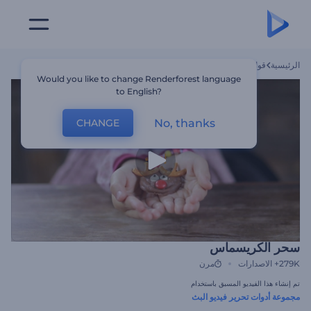
الرئيسية
قوالب
سحر الكريسماس
Would you like to change Renderforest language
to English?
No, thanks
CHANGE
سحر الكريسماس
279K+
الاصدارات
مرن
تم إنشاء هذا الفيديو المسبق باستخدام
مجموعة أدوات تحرير فيديو البث