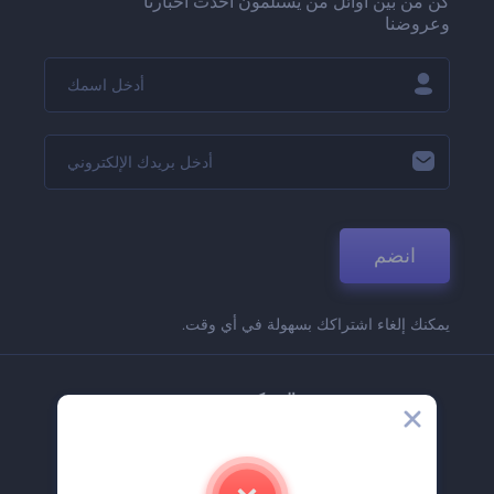
كن من بين أوائل من يستلمون أحدث أخبارنا
وعروضنا
انضم
يمكنك إلغاء اشتراكك بسهولة في أي وقت.
الشركة
حولنا
اتصل بنا