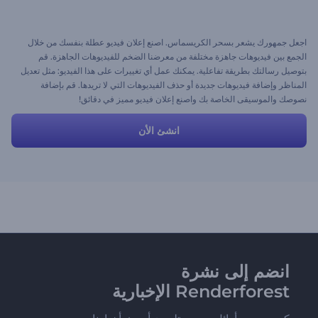
اجعل جمهورك يشعر بسحر الكريسماس. اصنع إعلان فيديو عطلة بنفسك من خلال
الجمع بين فيديوهات جاهزة مختلفة من معرضنا الضخم للفيديوهات الجاهزة. قم
بتوصيل رسالتك بطريقة تفاعلية. يمكنك عمل أي تغييرات على هذا الفيديو: مثل تعديل
المناظر وإضافة فيديوهات جديدة أو حذف الفيديوهات التي لا تريدها. قم بإضافة
نصوصك والموسيقى الخاصة بك واصنع إعلان فيديو مميز في دقائق!
انشئ الأن
انضم إلى نشرة
Renderforest الإخبارية