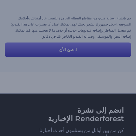
قم بإنشاء رسالة فيديو من مقاطع العطلة الجاهزة للتعبير عن أمنياتك وأحلامك
المتوقعة. اجعل جمهورك يشعر بحبك لهم. يمكنك عمل أي تغييرات على هذا الفيديو:
قم بتعديل المناظر وإضافة فيديوهات جديدة أو حذف ما لا يعجبك منها كما يمكنك
إضافة النص والموسيقى وصناعة الفيديو الخاص بك في دقائق
انشئ الأن
انضم إلى نشرة
Renderforest الإخبارية
كن من بين أوائل من يستلمون أحدث أخبارنا