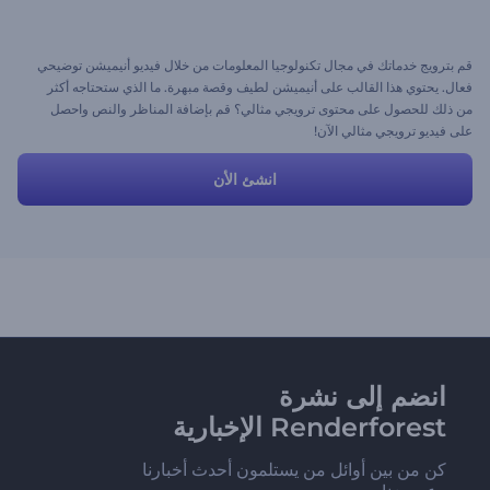
قم بترويج خدماتك في مجال تكنولوجيا المعلومات من خلال فيديو أنيميشن توضيحي
فعال. يحتوي هذا القالب على أنيميشن لطيف وقصة مبهرة. ما الذي ستحتاجه أكثر
من ذلك للحصول على محتوى ترويجي مثالي؟ قم بإضافة المناظر والنص واحصل
على فيديو ترويجي مثالي الآن!
انشئ الأن
انضم إلى نشرة
Renderforest الإخبارية
كن من بين أوائل من يستلمون أحدث أخبارنا