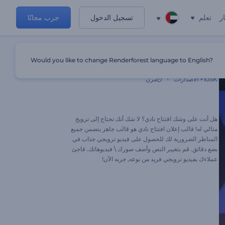
ر
تعلم
تسجيل الدخول
جرب مجانًا
Would you like to change Renderforest language to English?
إعلان افتتاح النادي
105K+
الاصدارات
مرن
هل أنت على وشك افتتاح نادي؟ لا شك أنك تحتاج إلى ترويج
مثالي له! قالب إعلان افتتاح نادي هو قالب جاهز يتضمن جميع
المناظر الضرورية لك للحصول على فيديو ترويجي جذاب في
بضع دقائق. قم بتغيير النص وأضف صورك \ فيديوهاتك. فاجئ
عملاءك بفيديو ترويجي فريد من نوعه, جربه الآن!