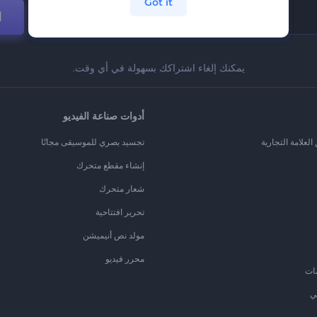
Got it
ا
يمكنك إلغاء اشتراكك بسهولة في أي وقت.
أدوات صناعة الفيديو
لعلامة التجارية
تجسيد بصري للموسيقى مجانًا
إنشاء مقطع متحرك
شعار متحرك
تحرير افتتاحية
مولد نص أنيميشن
محرر فيديو
ات
ي