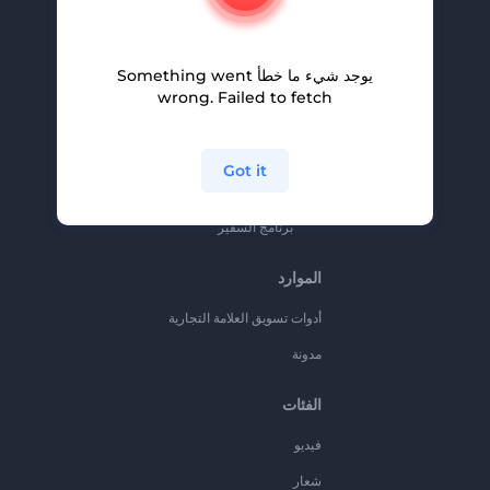
المساعدة والدعم
برنامج الإحالة
يوجد شيء ما خطأ Something went
سياسة الخصوصية
wrong. Failed to fetch
الشروط والأحكام
خريطة الموقع
Got it
برنامج شركاء
برنامج السفير
الموارد
أدوات تسويق العلامة التجارية
مدونة
الفئات
فيديو
شعار