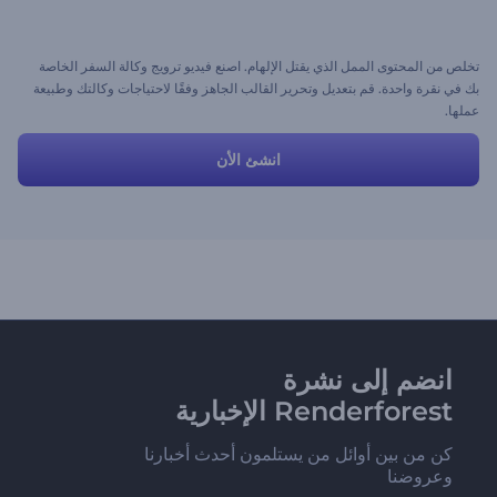
تخلص من المحتوى الممل الذي يقتل الإلهام. اصنع فيديو ترويج وكالة السفر الخاصة
بك في نقرة واحدة. قم بتعديل وتحرير القالب الجاهز وفقًا لاحتياجات وكالتك وطبيعة
عملها.
انشئ الأن
انضم إلى نشرة
Renderforest الإخبارية
كن من بين أوائل من يستلمون أحدث أخبارنا
وعروضنا