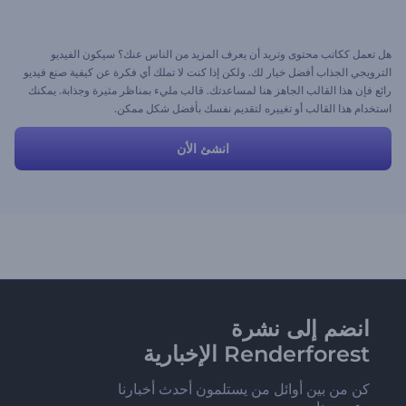
هل تعمل ككاتب محتوى وتريد أن يعرف المزيد من الناس عنك؟ سيكون الفيديو
الترويجي الجذاب أفضل خيار لك. ولكن إذا كنت لا تملك أي فكرة عن كيفية صنع فيديو
رائع فإن هذا القالب الجاهز هنا لمساعدتك. قالب مليء بمناظر مثيرة وجذابة. يمكنك
استخدام هذا القالب أو تغييره لتقديم نفسك بأفضل شكل ممكن.
انشئ الأن
انضم إلى نشرة
Renderforest الإخبارية
كن من بين أوائل من يستلمون أحدث أخبارنا