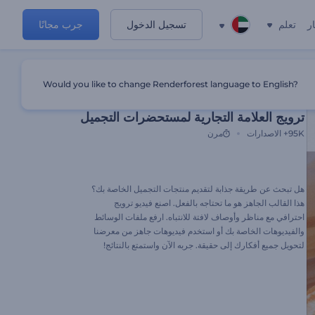
ر
تعلم
تسجيل الدخول
جرب مجانًا
Would you like to change Renderforest language to English?
الإعداد المسبق المميز
ترويج العلامة التجارية لمستحضرات التجميل
95K+
الاصدارات
مرن
هل تبحث عن طريقة جذابة لتقديم منتجات التجميل الخاصة بك؟
هذا القالب الجاهز هو ما تحتاجه بالفعل. اصنع فيديو ترويج
احترافي مع مناظر وأوصاف لافتة للانتباه. ارفع ملفات الوسائط
والفيديوهات الخاصة بك أو استخدم فيديوهات جاهز من معرضنا
لتحويل جميع أفكارك إلى حقيقة. جربه الآن واستمتع بالنتائج!