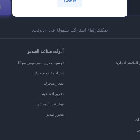
Got it
ا
يمكنك إلغاء اشتراكك بسهولة في أي وقت.
أدوات صناعة الفيديو
لعلامة التجارية
تجسيد بصري للموسيقى مجانًا
إنشاء مقطع متحرك
شعار متحرك
تحرير افتتاحية
مولد نص أنيميشن
محرر فيديو
ات
ي