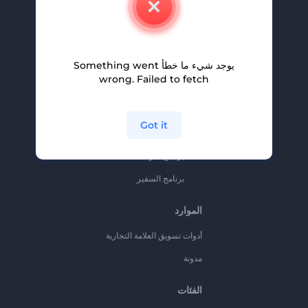
وظائف
المساعدة والدعم
يوجد شيء ما خطأ Something went
برنامج الإحالة
wrong. Failed to fetch
سياسة الخصوصية
الشروط والأحكام
Got it
خريطة الموقع
برنامج شركاء
برنامج السفير
الموارد
أدوات تسويق العلامة التجارية
مدونة
الفئات