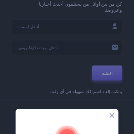
كن من بين أوائل من يستلمون أحدث أخبارنا
وعروضنا
انضم
يمكنك إلغاء اشتراكك بسهولة في أي وقت.
الشركة
حولنا
اتصل بنا