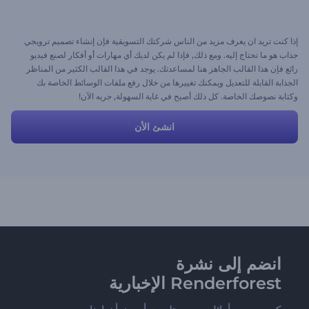
إذا كنت تريد ان يعرف مزيد من الناس شركتك التسويقية فإن إنشاء تصميم ترويجي
جذاب هو ما تحتاج إليه. ومع ذلك, فإذا لم يكن لديك أي مهارات أو أفكار لصنع فيديو
رائع فإن هذا القالب الجاهز هنا لمساعدتك. يوجد في هذا القالب الكثير من المناظر
الجذابة القابلة للتعديل ويمكنك تغييرها من خلال رفع ملفات الوسائط الخاصة بك
وكتابة نصوصك الخاصة. كل ذلك أصبح في غاية السهولة, جربه الآن!
انشئ الأن
انضم إلى نشرة
Renderforest الإخبارية