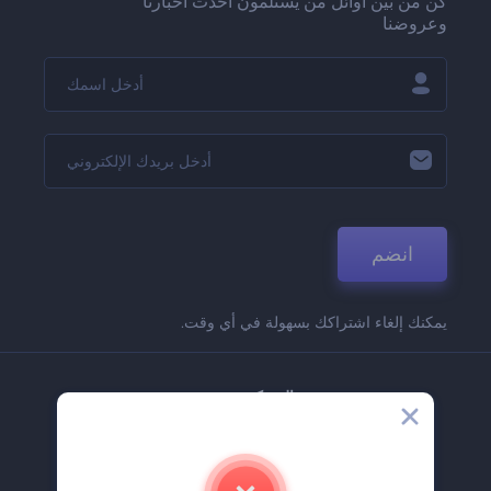
كن من بين أوائل من يستلمون أحدث أخبارنا
وعروضنا
انضم
يمكنك إلغاء اشتراكك بسهولة في أي وقت.
الشركة
حولنا
اتصل بنا