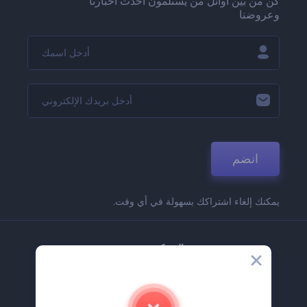
كن من بين أوائل من يستلمون أحدث أخبارنا
وعروضنا
انضم
يمكنك إلغاء اشتراكك بسهولة في أي وقت.
الشركة
حولنا
اتصل بنا