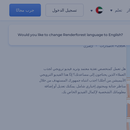
ر
تعلم
تسجيل الدخول
جرب مجانًا
Would you like to change Renderforest language to English?
ترويج خدمة اختصاصي التغذية
295K+
الاصدارات
مرن
هل تعمل كمتخصص تغذية معتمد وتريد فيديو ترويجي لجذب
العملاء الذين يحتاجون إلى مساعدتك؟ إذًا هذا الفيديو الترويجي
الأنيميشن من أجلك! اجذب انتباه جمهورك المستهدف من خلال
مناظر جذابة ومحتوى إخباري شامل. يمكنك تعديل أو إضافة
معلوماتك الشخصية لإكمال الفيديو الخاص بك.