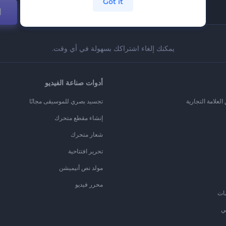
Got it
ا
يمكنك إلغاء اشتراكك بسهولة في أي وقت.
أدوات صناعة الفيديو
لعلامة التجارية
تجسيد بصري للموسيقى مجانًا
إنشاء مقطع متحرك
شعار متحرك
تحرير افتتاحية
مولد نص أنيميشن
محرر فيديو
ات
ي