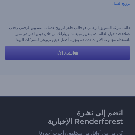
ترويج العمل
قالب شركة التسويق الرقمي هو قالب جاهز لترويج خدمات التسويق الرقمي وجذب
عملاء جدد حول العالم. قم بتعزيز مبيعاتك وزياراتك من خلال فيديو احترافي مثير
باستخدام مجموعة الأدوات هذه. قم بتجربة أفضل فيديو ترويجي للشركات اليوم!
انشئ الأن
انضم إلى نشرة
Renderforest الإخبارية
كن من بين أوائل من يستلمون أحدث أخبارنا