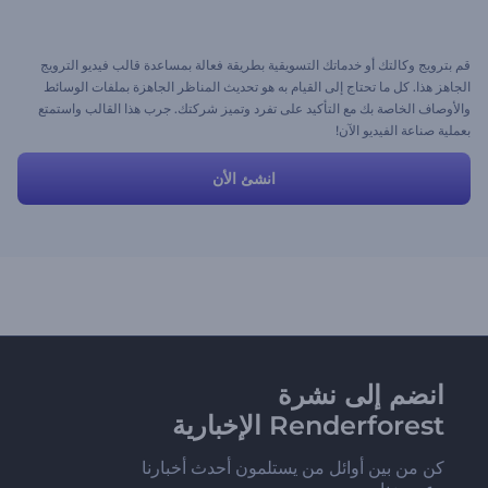
قم بترويج وكالتك أو خدماتك التسويقية بطريقة فعالة بمساعدة قالب فيديو الترويج
الجاهز هذا. كل ما تحتاج إلى القيام به هو تحديث المناظر الجاهزة بملفات الوسائط
والأوصاف الخاصة بك مع التأكيد على تفرد وتميز شركتك. جرب هذا القالب واستمتع
بعملية صناعة الفيديو الآن!
انشئ الأن
انضم إلى نشرة
Renderforest الإخبارية
كن من بين أوائل من يستلمون أحدث أخبارنا