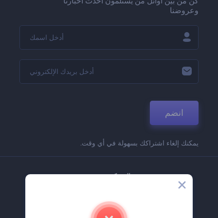
كن من بين أوائل من يستلمون أحدث أخبارنا
وعروضنا
انضم
يمكنك إلغاء اشتراكك بسهولة في أي وقت.
الشركة
حولنا
اتصل بنا