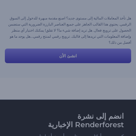
هل تأخذ المعاملات المالية إلى مستوى جديد؟ اصنع مقدمة مبهرة للدخول إلى السوق
الرقمي. يحتوي هذا القالب الجاهز على جميع العناصر البارزة الضرورية التي ستضمن
الحصول على ترويج فعال. هل تريد إضافة شيء ما؟ لا تقلق! يمكنك اختيار أي منظر
وإضافة المعلومات التي تريدها إلى قالبك. ترويج رقمي لمنتج رقمي...هل يوجد ما هو
أفضل من ذلك؟
انشئ الأن
انضم إلى نشرة
Renderforest الإخبارية