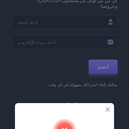
كن من بين أوائل من يستلمون أحدث أخبارنا
وعروضنا
انضم
يمكنك إلغاء اشتراكك بسهولة في أي وقت.
الشركة
حولنا
اتصل بنا