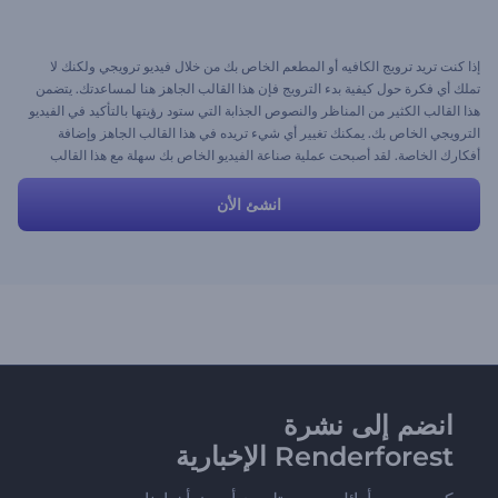
إذا كنت تريد ترويج الكافيه أو المطعم الخاص بك من خلال فيديو ترويجي ولكنك لا
تملك أي فكرة حول كيفية بدء الترويج فإن هذا القالب الجاهز هنا لمساعدتك. يتضمن
هذا القالب الكثير من المناظر والنصوص الجذابة التي ستود رؤيتها بالتأكيد في الفيديو
الترويجي الخاص بك. يمكنك تغيير أي شيء تريده في هذا القالب الجاهز وإضافة
أفكارك الخاصة. لقد أصبحت عملية صناعة الفيديو الخاص بك سهلة مع هذا القالب
الجاهز ويمكنك الآن الاستمتاع بهذه العملية.
انشئ الأن
انضم إلى نشرة
Renderforest الإخبارية