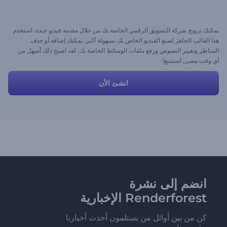
يمكنك ترويج شركة التسويق الرقمي الخاصة بك من خلال مقدمة فيديو جيدة. استخدم
هذا القالب الجاهز لصنع الفيديو الخاص بك بسهولة أكبر. يمكنك إضافة أو حذف
المناظر وتغيير النصوص ورفع ملفات الوسائط الخاصة بك. لقد اصبح ذلك أسهل من
أي وقت مضى, استمتع!
انشئ الأن
انضم إلى نشرة
Renderforest الإخبارية
كن من بين أوائل من يستلمون أحدث أخبارنا