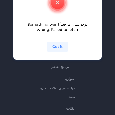
وظائف
المساعدة والدعم
يوجد شيء ما خطأ Something went
برنامج الإحالة
wrong. Failed to fetch
سياسة الخصوصية
الشروط والأحكام
Got it
خريطة الموقع
برنامج شركاء
برنامج السفير
الموارد
أدوات تسويق العلامة التجارية
مدونة
الفئات