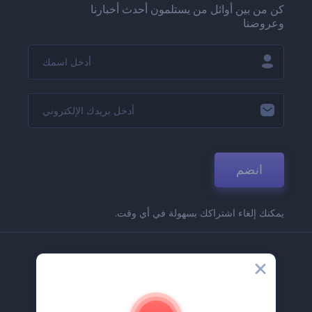
كن من بين أوائل من يستلمون أحدث أخبارنا
وعروضنا
انضم
يمكنك إلغاء اشتراكك بسهولة في أي وقت.
الشركة
حولنا
اتصل بنا