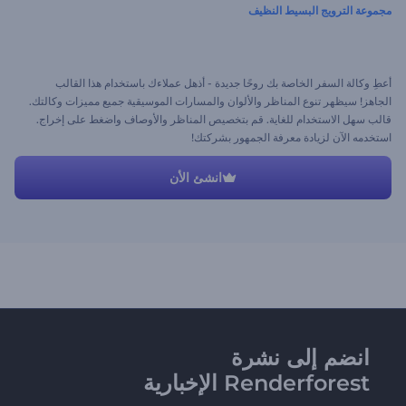
مجموعة الترويج البسيط النظيف
أعطِ وكالة السفر الخاصة بك روحًا جديدة - أذهل عملاءك باستخدام هذا القالب
الجاهز! سيظهر تنوع المناظر والألوان والمسارات الموسيقية جميع مميزات وكالتك.
قالب سهل الاستخدام للغاية. قم بتخصيص المناظر والأوصاف واضغط على إخراج.
استخدمه الآن لزيادة معرفة الجمهور بشركتك!
انشئ الأن
انضم إلى نشرة
Renderforest الإخبارية