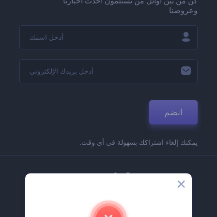
كن من بين أوائل من يستلمون أحدث أخبارنا
وعروضنا
انضم
يمكنك إلغاء اشتراكك بسهولة في أي وقت.
الشركة
حولنا
اتصل بنا