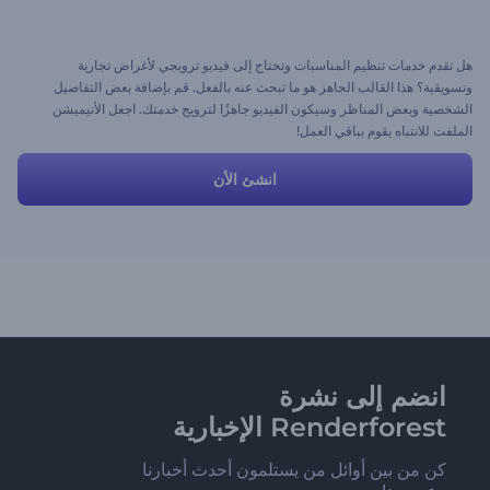
هل تقدم خدمات تنظيم المناسبات وتحتاج إلى فيديو ترويجي لأغراض تجارية
وتسويقية؟ هذا القالب الجاهز هو ما تبحث عنه بالفعل. قم بإضافة بعض التفاصيل
الشخصية وبعض المناظر وسيكون الفيديو جاهزًا لترويج خدمتك. اجعل الأنيميشن
الملفت للانتباه يقوم بباقي العمل!
انشئ الأن
انضم إلى نشرة
Renderforest الإخبارية
كن من بين أوائل من يستلمون أحدث أخبارنا