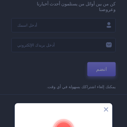
كن من بين أوائل من يستلمون أحدث أخبارنا
وعروضنا
انضم
يمكنك إلغاء اشتراكك بسهولة في أي وقت.
الشركة
حولنا
اتصل بنا