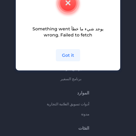
وظائف
المساعدة والدعم
يوجد شيء ما خطأ Something went
برنامج الإحالة
wrong. Failed to fetch
سياسة الخصوصية
الشروط والأحكام
Got it
خريطة الموقع
برنامج شركاء
برنامج السفير
الموارد
أدوات تسويق العلامة التجارية
مدونة
الفئات