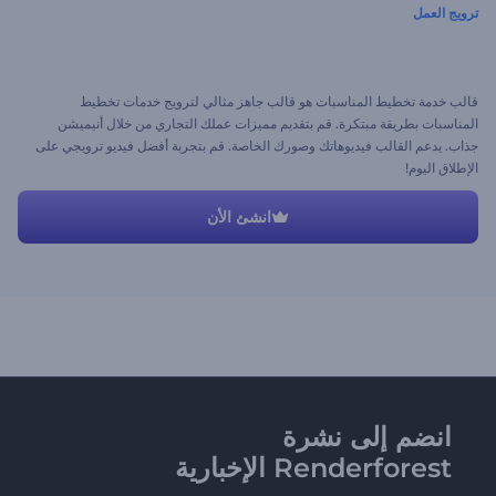
ترويج العمل
قالب خدمة تخطيط المناسبات هو قالب جاهز مثالي لترويج خدمات تخطيط
المناسبات بطريقة مبتكرة. قم بتقديم مميزات عملك التجاري من خلال أنيميشن
جذاب. يدعم القالب فيديوهاتك وصورك الخاصة. قم بتجربة أفضل فيديو ترويجي على
الإطلاق اليوم!
انشئ الأن
انضم إلى نشرة
Renderforest الإخبارية