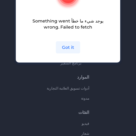
المساعدة والدعم
برنامج الإحالة
يوجد شيء ما خطأ Something went
سياسة الخصوصية
wrong. Failed to fetch
الشروط والأحكام
خريطة الموقع
Got it
برنامج شركاء
برنامج السفير
الموارد
أدوات تسويق العلامة التجارية
مدونة
الفئات
فيديو
شعار