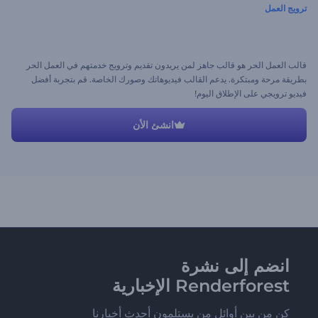
ترويج العمل
قالب العمل الحر هو قالب جاهز لمن يريدون تقديم وترويج خدمتهم في العمل الحر
بطريقة مرحة ومبتكرة. يدعم القالب فيديوهاتك وصورك الخاصة. قم بتجربة أفضل
فيديو ترويجي على الإطلاق اليوم!
انشئ الأن
انضم إلى نشرة
Renderforest الإخبارية
كن من بين أوائل من يستلمون أحدث أخبارنا