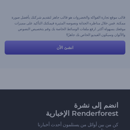
قالب موقع تجارة الفواكه والخضروات هو قالب جاهز لتقديم شركتك بأفضل صورة
ممكنة. فمن خلال مناظره الجذابة ونصوصه المثيرة فيمكنك التأكيد على مميزات
موقعك بسهولة أكثر. ارفع ملفات الوسائط الخاصة بك وقم بتخصيص النصوص
والألوان وسيكون الفيديو الخاص بك جاهزًا!
انشئ الأن
انضم إلى نشرة
Renderforest الإخبارية
كن من بين أوائل من يستلمون أحدث أخبارنا