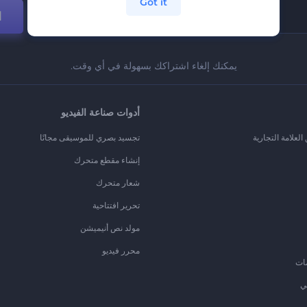
Got it
ا
يمكنك إلغاء اشتراكك بسهولة في أي وقت.
أدوات صناعة الفيديو
لعلامة التجارية
تجسيد بصري للموسيقى مجانًا
إنشاء مقطع متحرك
شعار متحرك
تحرير افتتاحية
مولد نص أنيميشن
محرر فيديو
ات
ي