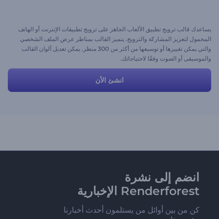
يساعدك قالب ترويج تطبيق الألعاب الجاهز على ترويج تطبيقات الإنترنت أو الهاتف
المحمول لتعزيز المشاركة والترويج. يتميز القالب بمناظر عرض الملف الشخصي
والتي يمكن تغييرها أو توسيعها من أكثر من 300 منظر. يمكن تعديل ألوان القالب
والموسيقى أو الصوت وفقًا لاحتياجاتك.
انشئ الأن
انضم إلى نشرة
Renderforest الإخبارية
كن من بين أوائل من يستلمون أحدث أخبارنا