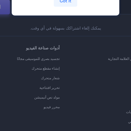
Got it
ا
يمكنك إلغاء اشتراكك بسهولة في أي وقت.
أدوات صناعة الفيديو
لعلامة التجارية
تجسيد بصري للموسيقى مجانًا
إنشاء مقطع متحرك
شعار متحرك
تحرير افتتاحية
مولد نص أنيميشن
محرر فيديو
ات
ي