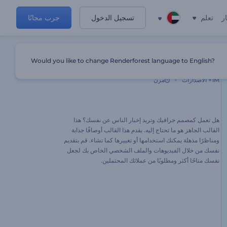
ر
تعلم
تسجيل الدخول
جرب مجانًا
Would you like to change Renderforest language to English?
الترويج الذاتي لمصمم الجرافيك
1M+
الاصدارات
مرن
هل تعمل كمصمم جرافيك وتريد إخبار الناس عن نفسك؟ هذا
القالب الجاهز هو ما تحتاج إليه. يقدم هذا القالب أوصافًا جذابة
ومناظرًا مذهلة يمكنك استخدامها أو تغييرها كما تشاء. قم بتقديم
نفسك من خلال الفيديوهات والملف الشخصي الخاص بك لجعل
نفسك متاحًا أكثر ومطلوبًا من عملائك المحتملين.