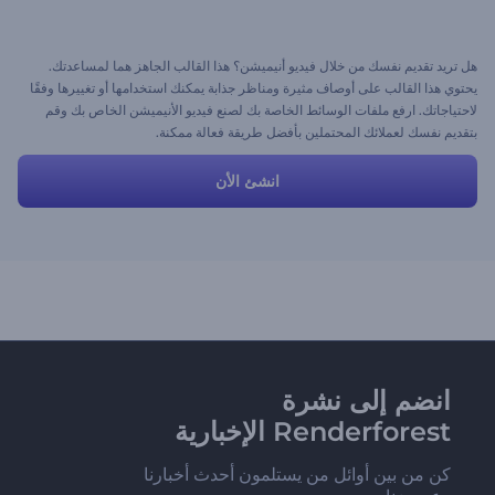
هل تريد تقديم نفسك من خلال فيديو أنيميشن؟ هذا القالب الجاهز هما لمساعدتك.
يحتوي هذا القالب على أوصاف مثيرة ومناظر جذابة يمكنك استخدامها أو تغييرها وفقًا
لاحتياجاتك. ارفع ملفات الوسائط الخاصة بك لصنع فيديو الأنيميشن الخاص بك وقم
بتقديم نفسك لعملائك المحتملين بأفضل طريقة فعالة ممكنة.
انشئ الأن
انضم إلى نشرة
Renderforest الإخبارية
كن من بين أوائل من يستلمون أحدث أخبارنا