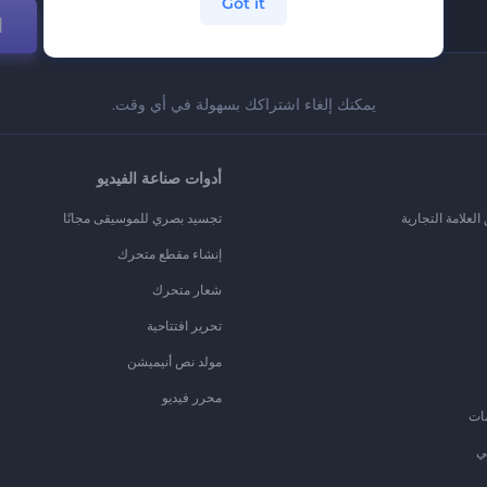
Got it
ا
يمكنك إلغاء اشتراكك بسهولة في أي وقت.
أدوات صناعة الفيديو
لعلامة التجارية
تجسيد بصري للموسيقى مجانًا
إنشاء مقطع متحرك
شعار متحرك
تحرير افتتاحية
مولد نص أنيميشن
محرر فيديو
ات
ي