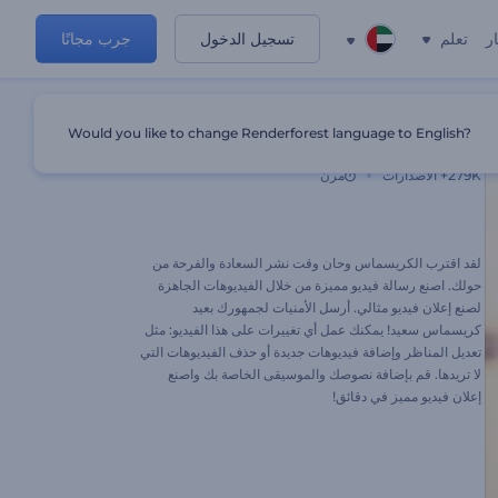
ر
تعلم
تسجيل الدخول
جرب مجانًا
Would you like to change Renderforest language to English?
السعادة في كل مكان
279K+
الاصدارات
مرن
لقد اقترب الكريسماس وحان وقت نشر السعادة والفرحة من
حولك. اصنع رسالة فيديو مميزة من خلال الفيديوهات الجاهزة
لصنع إعلان فيديو مثالي. أرسل الأمنيات لجمهورك بعيد
كريسماس سعيد! يمكنك عمل أي تغييرات على هذا الفيديو: مثل
تعديل المناظر وإضافة فيديوهات جديدة أو حذف الفيديوهات التي
لا تريدها. قم بإضافة نصوصك والموسيقى الخاصة بك واصنع
إعلان فيديو مميز في دقائق!