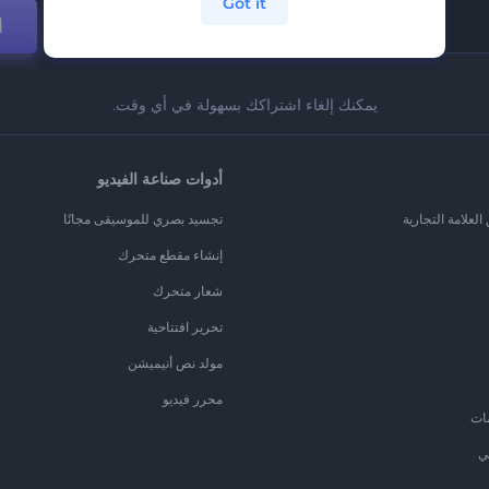
Got it
ا
يمكنك إلغاء اشتراكك بسهولة في أي وقت.
أدوات صناعة الفيديو
لعلامة التجارية
تجسيد بصري للموسيقى مجانًا
إنشاء مقطع متحرك
شعار متحرك
تحرير افتتاحية
مولد نص أنيميشن
محرر فيديو
ات
ي