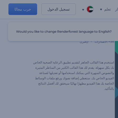
ر
تعلم
تسجيل الدخول
جرب مجانًا
Would you like to change Renderforest language to English?
مقدمة تطبيق الرعاية الصحية
1M+
الاصدارات
مرن
استخدم هذا القالب الجاهز لتقديم تطبيق الرعاية الصحية الخاص
بك بكل سهولة. يقدم لك هذا القالب الكثير من المناظر المثيرة
والنصوص المبهرة التي يمكنك استخدامها أو تعديلها لصناعة
الفيديو الخاص بك. ستعطي إضافة نصوك ورفع ملفات الوسائط
الخاصة بك هذا الفيديو مظهرًا نهائيًا سيحقق لك أفضل النتائج
بالتأكيد.