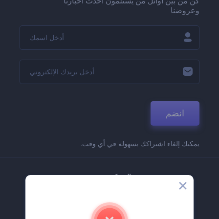
كن من بين أوائل من يستلمون أحدث أخبارنا
وعروضنا
انضم
يمكنك إلغاء اشتراكك بسهولة في أي وقت.
الشركة
حولنا
اتصل بنا