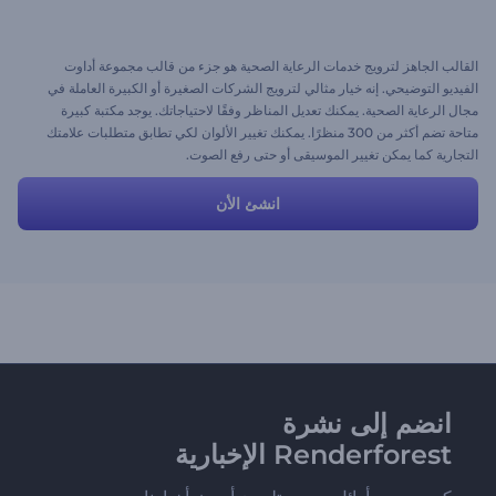
القالب الجاهز لترويج خدمات الرعاية الصحية هو جزء من قالب مجموعة أداوت
الفيديو التوضيحي. إنه خيار مثالي لترويج الشركات الصغيرة أو الكبيرة العاملة في
مجال الرعاية الصحية. يمكنك تعديل المناظر وفقًا لاحتياجاتك. يوجد مكتبة كبيرة
متاحة تضم أكثر من 300 منظرًا. يمكنك تغيير الألوان لكي تطابق متطلبات علامتك
التجارية كما يمكن تغيير الموسيقى أو حتى رفع الصوت.
انشئ الأن
انضم إلى نشرة
Renderforest الإخبارية