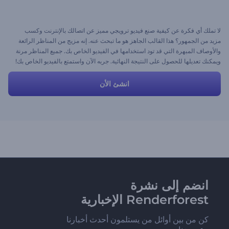
لا تملك أي فكرة عن كيفية صنع فيديو ترويجي مميز عن اتصالك بالإنترنت وكسب
مزيد من الجمهور؟ هذا القالب الجاهز هو ما تبحث عنه. إنه مزيج من المناظر الرائعة
والأوصاف المبهرة التي قد تود استخدامها في الفيديو الخاص بك. جميع المناظر مرنة
ويمكنك تعديلها للحصول على النتيجة النهائية. جربه الآن واستمتع بالفيديو الخاص بك!
انشئ الأن
انضم إلى نشرة
Renderforest الإخبارية
كن من بين أوائل من يستلمون أحدث أخبارنا