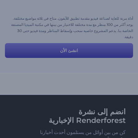
أداة مرنة للغاية لصناعة فيديو مقدمة تطبيق للآيفون. متاح في ثلاثة مواضيع مختلفة.
يوجد أكثر من 100 منظر مع مدة مختلفة للاختيار من بينها في مكتبة الميديا المصنفة
الخاصة بنا. يدعم المشروع خاصية سحب وإسقاط المناظر ومدة فيديو حتى 30
دقيقة.
انشئ الأن
انضم إلى نشرة
Renderforest الإخبارية
كن من بين أوائل من يستلمون أحدث أخبارنا