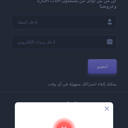
كن من بين أوائل من يستلمون أحدث أخبارنا
وعروضنا
انضم
يمكنك إلغاء اشتراكك بسهولة في أي وقت.
الشركة
حولنا
اتصل بنا