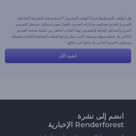
هل أطلقت للتو تطبيقًا جديدًا للهاتف المحمول؟ استخدم هذه الطريقة التفاعلية
المميزة لتقديم خصائصه وخياراته الجديدة بأفضل صورة ممكنة. سيجعل التصميم
المرن والمناظر القابلة للتخصيص لهذا القالب الجاهز من عملية صناعة الفيديو
الخاص بك عملية سهلة وممتعة. اكتب نصك وارفع لقطات الشاشة الخاصة بتطبيقك
وسيكون الفيديو الخاص بك جاهزًا في دقائق.
انشئ الأن
انضم إلى نشرة
Renderforest الإخبارية