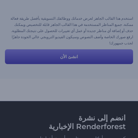
استخدم هذا القالب الجاهز لعرض خدماتك ووظائفك التسويقية بأفضل طريقة فعالة
ممكنة. جميع المناظر المستخدمة في هذا القالب الجاهز قابلة للتخصيص ويمكنك
حذف أو إضافة أي مناظر جديدة أو عمل أي تغييرات للحصول على نتيجتك المطلوبة.
ارفع صورك الخاصة وأضف النصوص وسيكون الفيديو الترويجي عالي الجودة جاهزًا
لجذب جمهورك!
انشئ الأن
انضم إلى نشرة
Renderforest الإخبارية