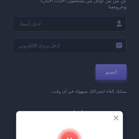
كن من بين أوائل من يستلمون أحدث أخبارنا
وعروضنا
انضم
يمكنك إلغاء اشتراكك بسهولة في أي وقت.
الشركة
حولنا
اتصل بنا