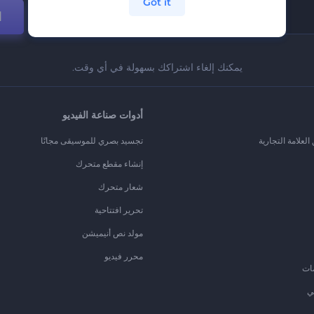
Got it
ا
يمكنك إلغاء اشتراكك بسهولة في أي وقت.
أدوات صناعة الفيديو
لعلامة التجارية
تجسيد بصري للموسيقى مجانًا
إنشاء مقطع متحرك
شعار متحرك
تحرير افتتاحية
مولد نص أنيميشن
محرر فيديو
ات
ي