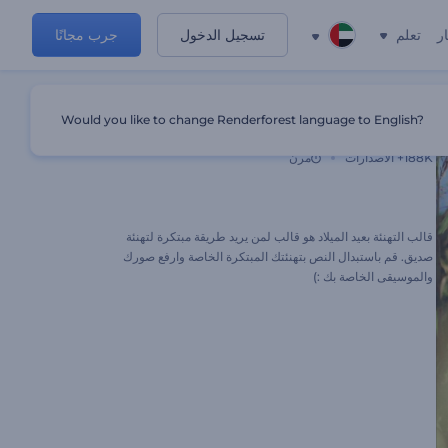
ر
تعلم
تسجيل الدخول
جرب مجانًا
Would you like to change Renderforest language to English?
تحية عيد ميلاد لا تنسى
188K+
الاصدارات
مرن
قالب التهنئة بعيد الميلاد هو قالب لمن يريد طريقة مبتكرة لتهنئة
صديق. قم باستبدال النص بتهنئتك المبتكرة الخاصة وارفع صورك
والموسيقى الخاصة بك :)