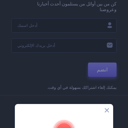
كن من بين أوائل من يستلمون أحدث أخبارنا
وعروضنا
انضم
يمكنك إلغاء اشتراكك بسهولة في أي وقت.
الشركة
حولنا
اتصل بنا