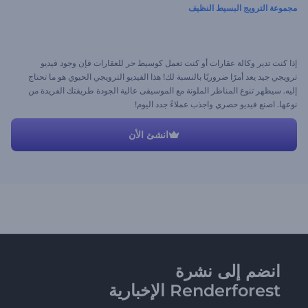
مجموعة الترويج البسيط النظيف
إذا كنت تدير وكالة عقارات أو كنت تعمل كوسيط حر للعقارات فإن وجود فيديو
ترويجي جيد يعد أمرًا ضروريًا بالنسبة لك! هذا الفيديو الترويجي الحيوي هو ما تحتاج
إليه. سيظهر تنوع المناظر الملونة مع الموسيقى عالية الجودة طريقتك الفريدة من
نوعها. اصنع فيديو حصري واجذب عملاءً جدد اليوم!
انشئ الأن
انضم إلى نشرة
Renderforest الإخبارية