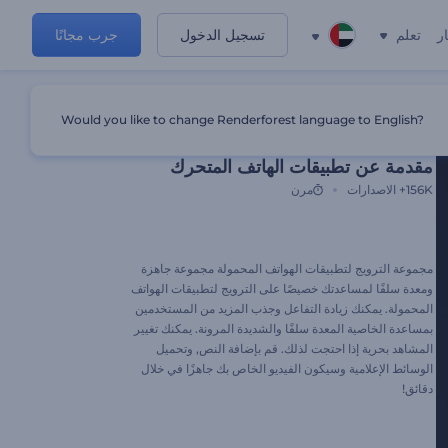
ر
تعلم
تسجيل الدخول
جرب مجانًا
Would you like to change Renderforest language to English?
الإعداد المسبق المميز
مقدمة عن تطبيقات الهاتف المتحرك
156K+
الاصدارات
مرن
مجموعة الترويج لتطبيقات الهواتف المحمولة مجموعة جاهزة
ومعدة سلفًا لمساعدتك خصيصًا على الترويج لتطبيقات الهواتف
المحمولة. يمكنك زيادة التفاعل وجذب المزيد من المستخدمين
بمساعدة الخاصية المعدة سلفًا والشديدة المرونة. يمكنك تغيير
المشاهد بحرية إذا احتجت لذلك. قم بإضافة النص, وتحميل
الوسائط الإعلامية وسيكون الفيديو الخاص بك جاهزًا في خلال
دقائق!