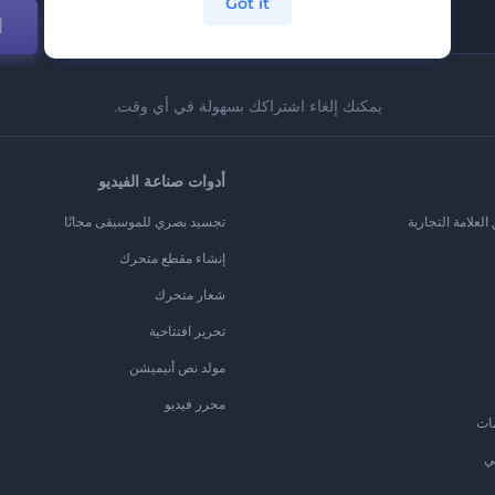
Got it
ا
يمكنك إلغاء اشتراكك بسهولة في أي وقت.
أدوات صناعة الفيديو
لعلامة التجارية
تجسيد بصري للموسيقى مجانًا
إنشاء مقطع متحرك
شعار متحرك
تحرير افتتاحية
مولد نص أنيميشن
محرر فيديو
ات
ي