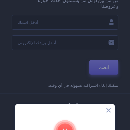
كن من بين أوائل من يستلمون أحدث أخبارنا
وعروضنا
انضم
يمكنك إلغاء اشتراكك بسهولة في أي وقت.
الشركة
حولنا
اتصل بنا