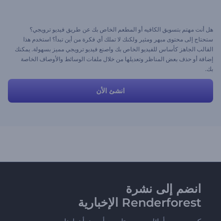
هل أنت مهتم بتسويق الكافيه أو المطعم الخاص بك عن طريق فيديو ترويجي؟
ستحتاج إلى محتوى مبهر ومثير ولكنك لا تملك أي فكرة من أين تبدأ؟ استخدم هذا
القالب الجاهز كأساس للفيديو الخاص بك واصنع فيديو ترويجي مميز بسهولة. يمكنك
إضافة أو حذف بعض المناظر وتعديلها من خلال ملفات الوسائط والأوصاف الخاصة
بك.
انشئ الأن
انضم إلى نشرة
Renderforest الإخبارية