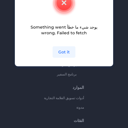
وظائف
المساعدة والدعم
يوجد شيء ما خطأ Something went
برنامج الإحالة
wrong. Failed to fetch
سياسة الخصوصية
الشروط والأحكام
Got it
خريطة الموقع
برنامج شركاء
برنامج السفير
الموارد
أدوات تسويق العلامة التجارية
مدونة
الفئات