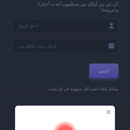
كن من بين أوائل من يستلمون أحدث أخبارنا
وعروضنا
انضم
يمكنك إلغاء اشتراكك بسهولة في أي وقت.
الشركة
حولنا
اتصل بنا