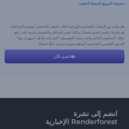
مجموعة الترويج البسيط النظيف
هل مللت من الملفات الشخصية الورقية؟ قالب الملف الشخصي لمصمم الجرافيك
هو طريقة رقمية لتقديم نفسك! يمكنك تغيير المناظر والنصوص بحرية تامة. ارفع
ملفك الشخصي الخاص واختر مسار الموسيقى الذي تحبه وأذهل جمهورك بهذا
العرض التقديمي الشخصي المنظم بصورة مميزة. حظًا سعيدًا!
انشئ الأن
انضم إلى نشرة
Renderforest الإخبارية