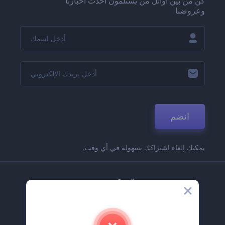
كن من بين أوائل من يستلمون أحدث أخبارنا
وعروضنا
انضم
يمكنك إلغاء اشتراكك بسهولة في أي وقت.
الشركة
حولنا
اتصل بنا