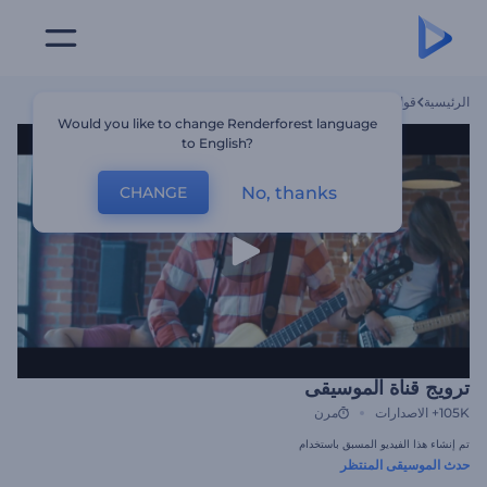
الرئيسية
قوالب
ترويج قناة الموسيقى
Would you like to change Renderforest language
to English?
No, thanks
CHANGE
ترويج قناة الموسيقى
105K+
الاصدارات
مرن
تم إنشاء هذا الفيديو المسبق باستخدام
حدث الموسيقى المنتظر