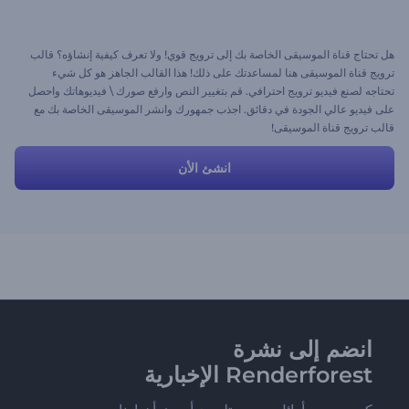
هل تحتاج قناة الموسيقى الخاصة بك إلى ترويج قوي! ولا تعرف كيفية إنشاؤه؟ قالب
ترويج قناة الموسيقى هنا لمساعدتك على ذلك! هذا القالب الجاهز هو كل شيء
تحتاجه لصنع فيديو ترويج احترافي. قم بتغيير النص وارفع صورك \ فيديوهاتك واحصل
على فيديو عالي الجودة في دقائق. اجذب جمهورك وانشر الموسيقى الخاصة بك مع
قالب ترويج قناة الموسيقى!
انشئ الأن
انضم إلى نشرة
Renderforest الإخبارية